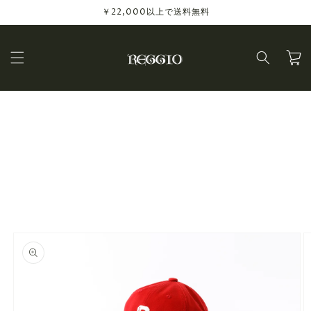
コンテ
￥22,000以上で送料無料
ンツに
進む
カ
ー
ト
商品情
報にス
キップ