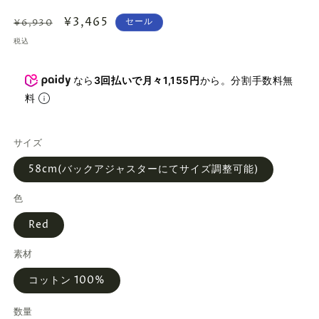
通
セ
¥3,465
セール
¥6,930
常
ー
税込
価
ル
格
価
なら
3回払いで月々1,155円
から。分割手数料無
格
料
サイズ
58cm(バックアジャスターにてサイズ調整可能)
色
Red
素材
コットン 100%
数量