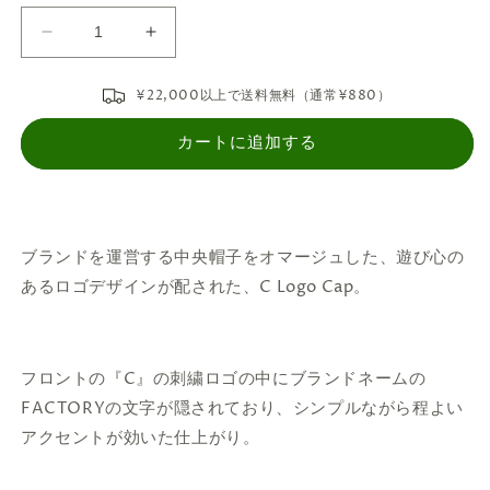
THE
THE
FACTORY
FACTORY
MADE
MADE
¥22,000以上で送料無料（通常¥880）
C
C
Logo
Logo
カートに追加する
Cap
Cap
-
-
Red【FM818-
Red【FM818-
021】
021】
ブランドを運営する中央帽子をオマージュした、遊び心の
の
の
数
数
あるロゴデザインが配された、C Logo Cap。
量
量
を
を
減
増
フロントの『C』の刺繍ロゴの中にブランドネームの
ら
や
FACTORYの文字が隠されており、シンプルながら程よい
す
す
アクセントが効いた仕上がり。