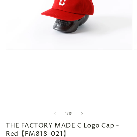
モ
ー
ダ
ル
で
メ
デ
ィ
ア
(1)
(2
を
開
の
1
/
15
く
THE FACTORY MADE C Logo Cap -
Red【FM818-021】