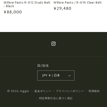
Willow Pants R-012 Studs Belt
Willow Pants / R-014 Clear Belt
- Black
通
¥29,480
通
¥88,000
常
常
価
価
格
格
Instagram
国/地域
JPY ¥ | 日本
© 2026,
reggio
返金ポリシー
プライバシーポリシー
利用規約
特定商取引法に基づく表記