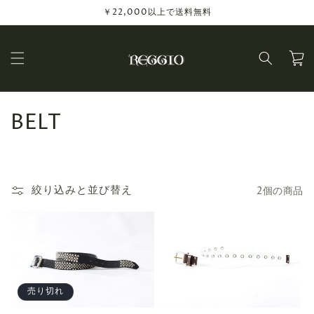
コンテ
￥22,000以上で送料無料
ンツに
進む
カ
ー
ト
コ
BELT
レ
ク
絞り込みと並び替え
2個の商品
シ
ョ
ン
:
売り切れ