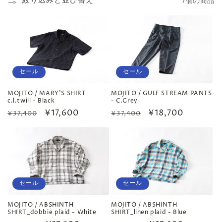
絞り込みと並び替え
7個の商品
セール
セール
MOJITO / MARY'S SHIRT
MOJITO / GULF STREAM PANTS
c.l.twill - Black
- C.Grey
通
セ
¥17,600
通
セ
¥18,700
¥37,400
¥37,400
常
ー
常
ー
価
ル
価
ル
格
価
格
価
格
格
セール
セール
MOJITO / ABSHINTH
MOJITO / ABSHINTH
SHIRT_dobbie plaid - White
SHIRT_linen plaid - Blue