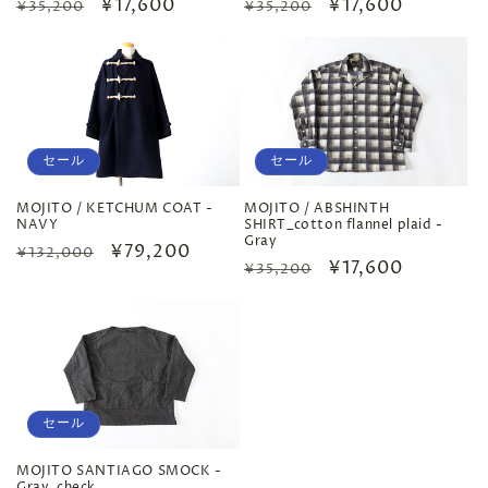
通
セ
¥17,600
通
セ
¥17,600
¥35,200
¥35,200
常
ー
常
ー
価
ル
価
ル
格
価
格
価
格
格
セール
セール
MOJITO / ABSHINTH
MOJITO / KETCHUM COAT -
SHIRT_cotton flannel plaid -
NAVY
Gray
通
セ
¥79,200
¥132,000
通
セ
¥17,600
¥35,200
常
ー
常
ー
価
ル
価
ル
格
価
格
価
格
格
セール
MOJITO SANTIAGO SMOCK -
Gray_check