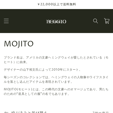
コンテ
￥22,000以上で送料無料
ンツに
進む
カ
ー
ト
コ
MOJITO
レ
ブランド名は、アメリカの文豪ヘミングウェイが愛したとされている（モ
ク
ヒート）に由来。
デザイナーの山下裕文氏によって2010年にスタート。
シ
毎シーズンのコレクションでは、ヘミングウェイの人物像やライフスタイ
ョ
ルを落とし込んだアイテムを表現されています。
MOJITO(
モヒート
)
とは、この稀代の文豪へのオマージュであり、男たち
ン
のための
“
道具としての服
”
の名でもあります。
: