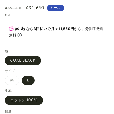
通
セ
¥34,650
セール
¥69,300
常
ー
税込
価
ル
格
価
なら
3回払いで月々11,550円
から。分割手数料
格
無料
色
COAL BLACK
サイズ
バ
M
L
リ
エ
ー
生地
シ
ョ
コットン 100%
ン
は
売
数量
り