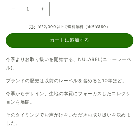
切
れ
て
NULABEL
NULABEL
い
/
/
る
か
522-
522-
¥22,000以上で送料無料（通常¥880）
販
701
701
売
で
URUSHI
URUSHI
カートに追加する
き
COATED
COATED
ま
せ
DENIM
DENIM
ん
TROUSERS
TROUSERS
今季よりお取り扱いを開始する、
NULABEL(ニューレーベ
-
-
ル)。
COAL
COAL
BLACK
BLACK
ブランドの歴史は以前のレーベルを含めると10年ほど。
の
の
数
数
今季からデザイン、生地の本質にフォーカスしたコレクシ
量
量
ョンを展開。
を
を
減
増
そのタイミングでお声がけをいただきお取り扱いを決めま
ら
や
した。
す
す