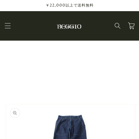
コンテ
￥22,000以上で送料無料
ンツに
進む
カ
ー
ト
商品情
報にス
キップ