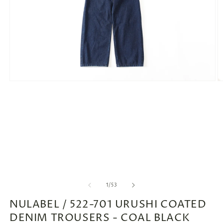
モ
ー
ダ
ル
で
メ
デ
ィ
ア
(1)
(2
を
開
の
1
/
53
く
NULABEL / 522-701 URUSHI COATED
DENIM TROUSERS - COAL BLACK