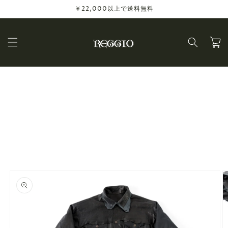
コンテ
￥22,000以上で送料無料
ンツに
進む
カ
ー
ト
商品情
報にス
キップ