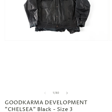
モ
ー
ダ
ル
で
メ
デ
ィ
ア
(1)
(2
を
開
の
1
/
80
く
GOODKARMA DEVELOPMENT
"CHELSEA" Black - Size 3