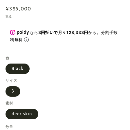
通
¥385,000
常
税込
価
格
なら
3回払いで月々128,333円
から。分割手数
料無料
色
Black
サイズ
3
素材
deer skin
数量