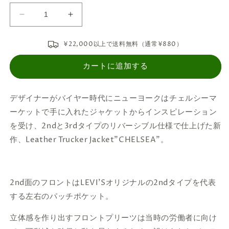
GOODKARMA
GOODKARMA
DEVELOPMENT
DEVELOPMENT
&quot;CHELSEA&quot;
&quot;CHELSEA&quot;
¥22,000以上で送料無料（通常¥880）
Black
Black
-
-
カートに追加する
Size
Size
3
3
の
の
デザイナーが
バイヤー時代にニューヨークはチェルシーマ
数
数
ーケットで手に入れたジャケットからインスピレーション
量
量
を受け、2ndと3rdタイプのリバーシブル仕様で仕上げた新
を
を
作、Leather Trucker Jacket"CHELSEA"。
減
増
ら
や
す
す
2nd面のフロントはLEVI’Sオリジナルの2ndタイプを代表
する左右のパッチポケット。
立体感を作り出すフロントプリーツは当時の労働者に向け