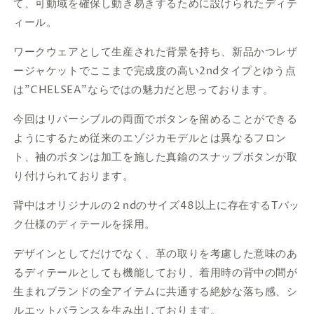
て、可動域を確保し動き易きするために設けられたディテ
ィール。
ワークウェアとして生産された背景を持ち、新品かつレザ
ージャケットでここまで完成度の高い
2nd
タイプとゆう点
は
”CHELSEA”
ならではの魅力だと思っております。
今回はリバーシブルの両面でボタンを留めることができる
ようにするため従来のエゾジカモデルとは異なるフロン
ト、袖のボタンは加工を施した真鍮のスナップボタンが取
り付けられております。
背中はオリジナルの２ndのサイズ48以上に存在するTバッ
ク仕様のディテールを採用。
デザインとしてだけでなく、革の取りを考慮した意味のあ
るディテールとしても機能しており、着用時の背中の間が
生まれブランドの全アイテムに共通する絶妙な落ち感、シ
ルエットバランスを生み出しております。