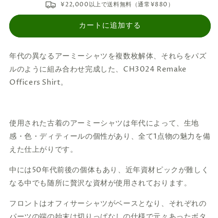
Remake
Remake
¥22,000以上で送料無料（通常¥880）
Army
Army
Officers
Officers
カートに追加する
Shirt
Shirt
の
の
数
数
年代の異なるアーミーシャツを複数枚解体、それらをパズ
量
量
ルのように組み合わせ完成した、CH3024 Remake
を
を
Officers Shirt。
減
増
ら
や
す
す
使用された古着のアーミーシャツは年代によって、生地
感・色・ディティールの個性があり、全て1点物の魅力を備
えた仕上がりです。
中には50年代前後の個体もあり、近年資材ピックが難しく
なる中でも随所に贅沢な資材が使用されております。
フロントはオフィサーシャツがベースとなり、それぞれの
パーツの端の始末は切りっぱなしの仕様で元々あったボタ