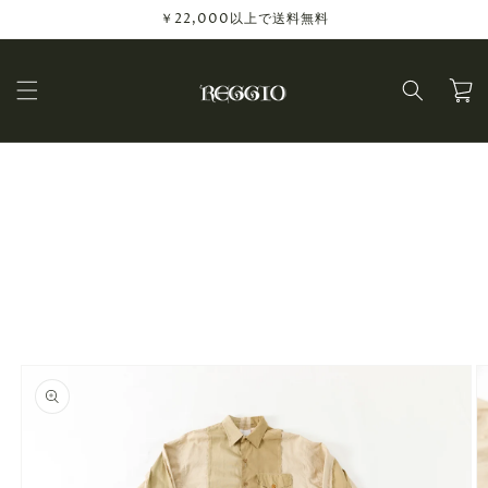
コンテ
￥22,000以上で送料無料
ンツに
進む
カ
ー
ト
商品情
報にス
キップ