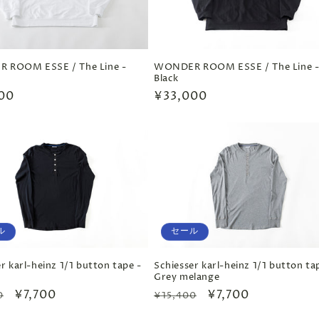
 ROOM ESSE / The Line -
WONDER ROOM ESSE / The Line 
Black
00
通
¥33,000
常
価
格
ル
セール
r karl-heinz 1/1 button tape -
Schiesser karl-heinz 1/1 button ta
Grey melange
セ
¥7,700
通
セ
¥7,700
0
¥15,400
ー
常
ー