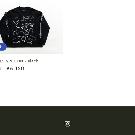
ル
価
ル
価
格
価
格
格
ル
ES SPECON - Black
セ
¥6,160
0
ー
ル
価
格
Instagram