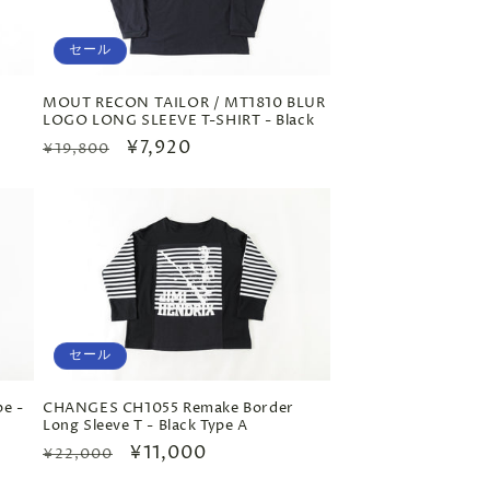
セール
-
MOUT RECON TAILOR / MT1810 BLUR
LOGO LONG SLEEVE T-SHIRT - Black
通
セ
¥7,920
¥19,800
常
ー
価
ル
格
価
格
セール
pe -
CHANGES CH1055 Remake Border
Long Sleeve T - Black Type A
通
セ
¥11,000
¥22,000
常
ー