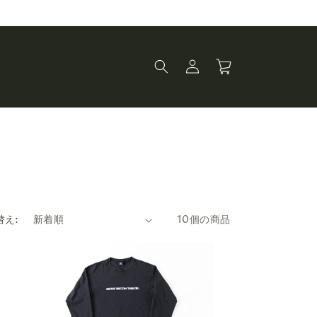
ロ
カ
グ
ー
イ
ト
ン
替え:
10個の商品