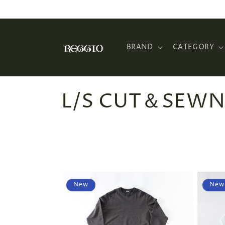
コンテ
ンツに
進む
BRAND
CATEGORY
コ
L/S CUT＆SEW
レ
ク
シ
New
New
ョ