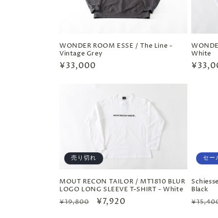
ン
:
WONDER ROOM ESSE / The Line -
WONDER
Vintage Grey
White
通
¥33,000
通
¥33,0
常
常
価
価
格
格
売り切れ
セー
MOUT RECON TAILOR / MT1810 BLUR
Schiesse
LOGO LONG SLEEVE T-SHIRT - White
Black
通
セ
¥7,920
通
¥19,800
¥15,40
常
ー
常