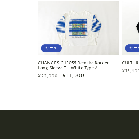
価
ル
価
格
価
格
格
セール
セー
CHANGES CH1055 Remake Border
CULTUR
Long Sleeve T - White Type A
通
¥15,40
通
セ
¥11,000
¥22,000
常
常
ー
価
価
ル
格
格
価
格