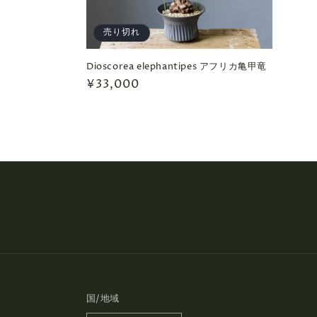
ン
売り切れ
:
Dioscorea elephantipes アフリカ亀甲竜
通
¥33,000
常
価
格
国/地域