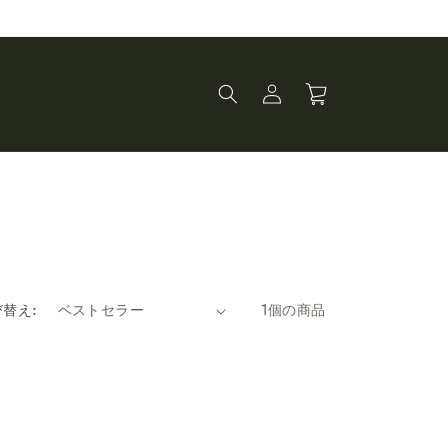
ロ
カ
グ
ー
イ
ト
ン
替え:
1個の商品