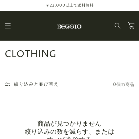
コンテ
￥22,000以上で送料無料
ンツに
進む
カ
ー
ト
コ
CLOTHING
レ
ク
絞り込みと並び替え
0個の商品
シ
ョ
ン
商品が見つかりません
:
絞り込みの数を減らす、または