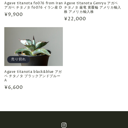
Agave titanota fo076 from Iran
Agave titanota Genryu アガベ
アガベ チタノタ fo076 イラン産 D
チタノタ 厳竜 黄覆輪 アメリカ輸入
株 アメリカ輸入株
通
¥9,900
通
¥22,000
常
常
価
価
格
格
売り切れ
Agave titanota black&blue アガ
ベ チタノタ ブラックアンドブルー
A
通
¥6,600
常
価
格