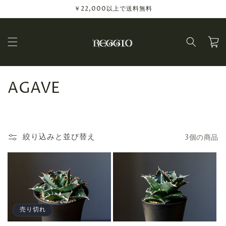
コンテ
￥22,000以上で送料無料
ンツに
進む
カ
ー
ト
コ
AGAVE
レ
ク
絞り込みと並び替え
3個の商品
シ
ョ
ン
:
売り切れ